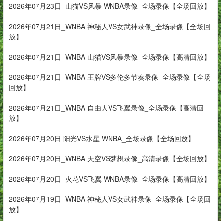
2026年07月23日_山猫VS风暴 WNBA录像_全场录像【全场回放】
2026年07月21日_WNBA 神秘人VS女武神录像_全场录像【全场回
放】
2026年07月21日_WNBA 山猫VS风暴录像_全场录像【高清回放】
2026年07月21日_WNBA 王牌VS多伦多节奏录像_全场录像【全场
回放】
2026年07月21日_WNBA 自由人VS飞翼录像_全场录像【高清回
放】
2026年07月20日 阳光VS水星 WNBA_全场录像【全场回放】
2026年07月20日_WNBA 天空VS梦想录像_高清录像【全场回放】
2026年07月20日_火花VS飞翼 WNBA录像_全场录像【高清回放】
2026年07月19日_WNBA 神秘人VS女武神录像_全场录像【全场回
放】