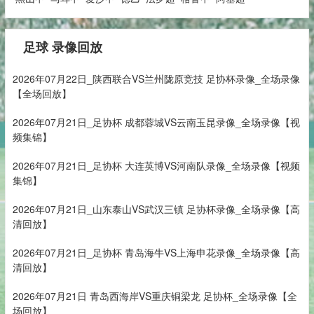
足球 录像回放
2026年07月22日_陕西联合VS兰州陇原竞技 足协杯录像_全场录像
【全场回放】
2026年07月21日_足协杯 成都蓉城VS云南玉昆录像_全场录像【视
频集锦】
2026年07月21日_足协杯 大连英博VS河南队录像_全场录像【视频
集锦】
2026年07月21日_山东泰山VS武汉三镇 足协杯录像_全场录像【高
清回放】
2026年07月21日_足协杯 青岛海牛VS上海申花录像_全场录像【高
清回放】
2026年07月21日 青岛西海岸VS重庆铜梁龙 足协杯_全场录像【全
场回放】