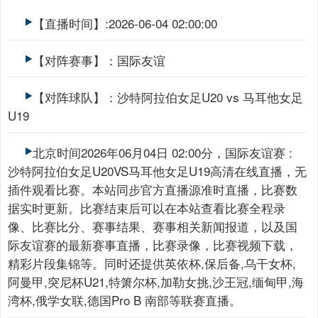
【直播时间】:2026-06-04 02:00:00
【对阵赛事】：国际友谊
【对阵球队】：沙特阿拉伯女足U20 vs 马耳他女足
U19
北京时间2026年06月04日 02:00分，国际友谊赛 :
沙特阿拉伯女足U20VS马耳他女足U19高清在线直播，无
插件观看比赛。本站同步官方直播源准时直播，比赛数
据实时更新。比赛结束后可以在本站查看比赛全程录
像、比赛比分、赛事结果、赛事相关新闻报道，以及国
际友谊赛的最新赛事直播，比赛录像，比赛视频下载，
精彩片段集锦等。同时还提供英依杯,保后备,乌干女杯,
阿曼甲,突尼杯U21,特箫尔杯,加勒女挑,沙王冠,缅甸甲,海
湾杯,俄学女联,德国Pro B 南部等联赛直播。