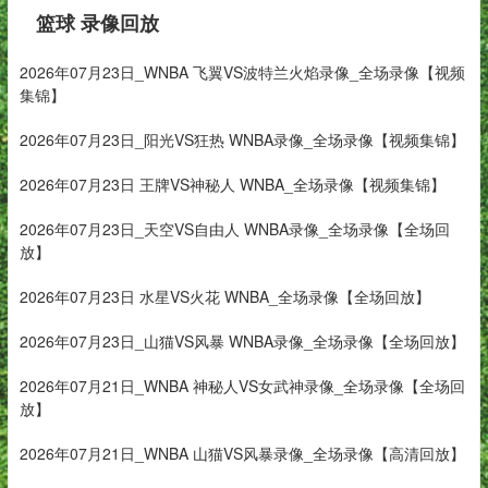
篮球 录像回放
2026年07月23日_WNBA 飞翼VS波特兰火焰录像_全场录像【视频
集锦】
2026年07月23日_阳光VS狂热 WNBA录像_全场录像【视频集锦】
2026年07月23日 王牌VS神秘人 WNBA_全场录像【视频集锦】
2026年07月23日_天空VS自由人 WNBA录像_全场录像【全场回
放】
2026年07月23日 水星VS火花 WNBA_全场录像【全场回放】
2026年07月23日_山猫VS风暴 WNBA录像_全场录像【全场回放】
2026年07月21日_WNBA 神秘人VS女武神录像_全场录像【全场回
放】
2026年07月21日_WNBA 山猫VS风暴录像_全场录像【高清回放】