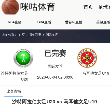
首页
足球
NBA直播
CBA直播
世界杯直播
英超直播
您的位置：
首页
>
其他联赛
>
国际友谊
已完赛
国际友谊
沙特阿拉伯女足
马耳他女足U19
2026-06-04 02:00:00
U20
比赛直播
沙特阿拉伯女足U20 vs 马耳他女足U19