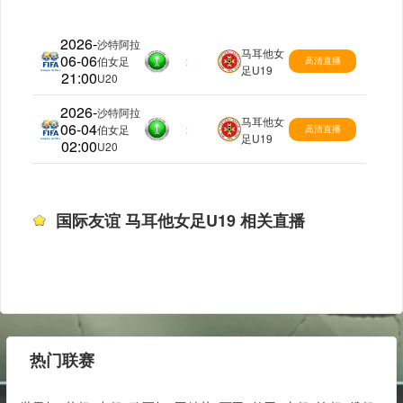
2026-
沙特阿拉
马耳他女
06-06
国际友谊
伯女足
:
高清直播
足U19
21:00
U20
2026-
沙特阿拉
马耳他女
06-04
国际友谊
伯女足
:
高清直播
足U19
02:00
U20
国际友谊 马耳他女足U19 相关直播
热门联赛