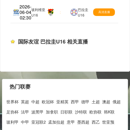
2026-
玻利维亚
巴拉圭
06-04
国际友谊
:
高清直播
U16
U16
02:30
国际友谊 巴拉圭U16 相关直播
热门联赛
世界杯
英超
中超
欧冠杯
亚精英
西甲
德甲
土超
澳超
俄超
足协杯
法甲
波黑甲
加拿职
日职联
沙特联
欧协联
韩K联
玻利甲
中甲
亚冠联2
孟加拉超
意甲
墨西超
西乙
世亚预