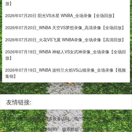
放】
2026年07月20日 阳光VS水星 WNBA_全场录像【全场回放】
2026年07月20日_WNBA 天空VS梦想录像_高清录像【全场回放】
2026年07月20日_火花VS飞翼 WNBA录像_全场录像【高清回放】
2026年07月19日_WNBA 神秘人VS女武神录像_全场录像【全场回
放】
2026年07月19日_WNBA 波特兰火焰VS山猫录像_全场录像【视频
集锦】
友情链接:
足球赛事,支持高清流畅转播和多设备访问。用户享受专业解说、赛事分析和
联系电话：185-1464-5689
联系邮箱：5g9Gf@foxmail.com