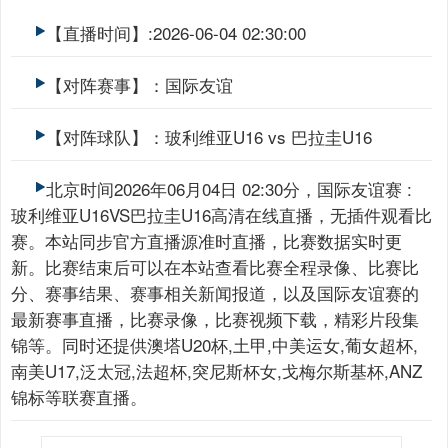
【直播时间】:2026-06-04 02:30:00
【对阵赛事】：国际友谊
【对阵球队】：玻利维亚U16 vs 巴拉圭U16
北京时间2026年06月04日 02:30分，国际友谊赛 :
玻利维亚U16VS巴拉圭U16高清在线直播，无插件观看比
赛。本站同步官方直播源准时直播，比赛数据实时更
新。比赛结束后可以在本站查看比赛全程录像、比赛比
分、赛事结果、赛事相关新闻报道，以及国际友谊赛的
最新赛事直播，比赛录像，比赛视频下载，精彩片段集
锦等。同时还提供澳塔U20杯,土甲,中美运女,葡女超杯,
南美U17,泛太冠,法超杯,突尼斯杯女,戈梅尔斯基杯,ANZ
锦标等联赛直播。