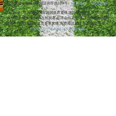
联系地址：福建省襄城区和平路169号
联系我们
留言反馈
Copyright © 2016-2025 咪咕体育直播,咪咕NBA直播,咪咕免费直
播,咪咕足球直播,NBA在线观看,足球在线直播,高清体育直播,咪咕
直播平台,篮球直播,体育赛事直播,免费高清直播 版权所有 备案号:
川ICP备2025049681号
网站地图