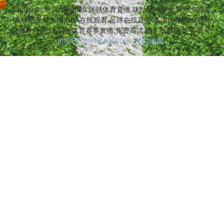
Copyright © 2016-2025 咪咕体育直播,咪咕NBA直播,咪咕免费直
播,咪咕足球直播,NBA在线观看,足球在线直播,高清体育直播,咪咕
直播平台,篮球直播,体育赛事直播,免费高清直播 版权所有 备案号:
川ICP备2025049681号
网站地图