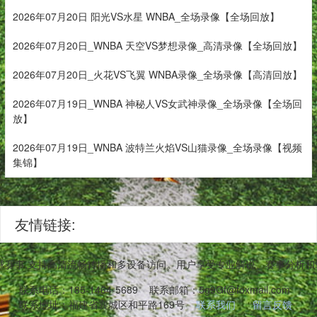
2026年07月20日 阳光VS水星 WNBA_全场录像【全场回放】
2026年07月20日_WNBA 天空VS梦想录像_高清录像【全场回放】
2026年07月20日_火花VS飞翼 WNBA录像_全场录像【高清回放】
2026年07月19日_WNBA 神秘人VS女武神录像_全场录像【全场回
放】
2026年07月19日_WNBA 波特兰火焰VS山猫录像_全场录像【视频
集锦】
友情链接:
足球赛事,支持高清流畅转播和多设备访问。用户享受专业解说、赛事分析和
联系电话：185-1464-5689
联系邮箱：5g9Gf@foxmail.com
联系地址：福建省襄城区和平路169号
联系我们
留言反馈