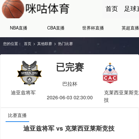
首页
足球
NBA直播
CBA直播
世界杯直播
英超直播
您的位置：
首页
>
其他联赛
>
热门比赛
已完赛
巴拉杯
迪亚兹将军
克莱西亚莱斯竞
2026-06-03 02:30:00
技
比赛直播
迪亚兹将军 vs 克莱西亚莱斯竞技