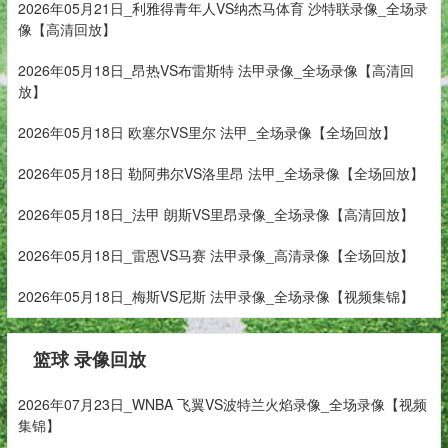
2026年05月21日_利雅得青年人VS纳杰马体育 沙特联录像_全场录
像【高清回放】
2026年05月18日_昂热VS布雷斯特 法甲录像_全场录像【高清回
放】
2026年05月18日 欧塞尔VS里尔 法甲_全场录像【全场回放】
2026年05月18日 勒阿弗尔VS洛里昂 法甲_全场录像【全场回放】
2026年05月18日_法甲 朗斯VS里昂录像_全场录像【高清回放】
2026年05月18日_雷恩VS马赛 法甲录像_高清录像【全场回放】
2026年05月18日_梅斯VS尼斯 法甲录像_全场录像【视频集锦】
篮球 录像回放
2026年07月23日_WNBA 飞翼VS波特兰火焰录像_全场录像【视频
集锦】