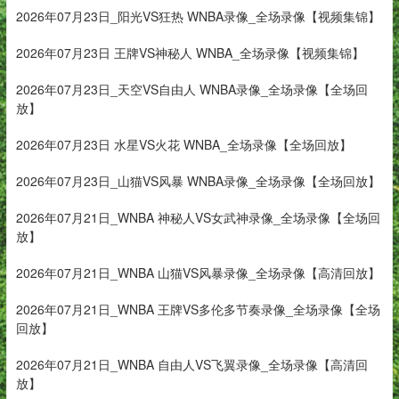
2026年07月23日_阳光VS狂热 WNBA录像_全场录像【视频集锦】
2026年07月23日 王牌VS神秘人 WNBA_全场录像【视频集锦】
2026年07月23日_天空VS自由人 WNBA录像_全场录像【全场回
放】
2026年07月23日 水星VS火花 WNBA_全场录像【全场回放】
2026年07月23日_山猫VS风暴 WNBA录像_全场录像【全场回放】
2026年07月21日_WNBA 神秘人VS女武神录像_全场录像【全场回
放】
2026年07月21日_WNBA 山猫VS风暴录像_全场录像【高清回放】
2026年07月21日_WNBA 王牌VS多伦多节奏录像_全场录像【全场
回放】
2026年07月21日_WNBA 自由人VS飞翼录像_全场录像【高清回
放】