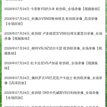
2026年07月24日 卡里鲁VS舒尔本 欧协联_全场录像【视频集锦】
2026年07月24日_科佩尔VSNSI鲁纳维克 欧协联录像_高清录像
【全场回放】
2026年07月24日_欧协联 卢多格雷茨VS特拉维夫夏普尔录像_全场
录像【视频集锦】
2026年07月24日_根特VSLNZ切尔卡瑟 欧协联录像_全场录像【视
频集锦】
2026年07月24日 杜卡吉尼VS卢加诺 欧协联_全场录像【视频集
锦】
2026年07月24日_佩特罗古VS巴尼亚卢卡战士 欧协联录像_全场录
像【高清回放】
2026年07月24日_欧协联 GKS卡托威斯VS日利纳录像_全场录像
【全场回放】