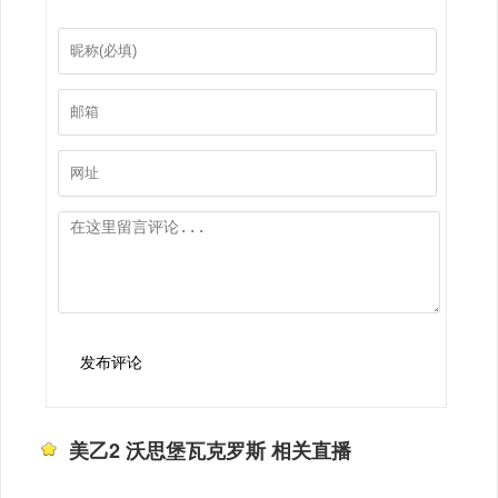
发布评论
美乙2 沃思堡瓦克罗斯 相关直播