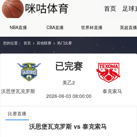
首页
足球
NBA直播
CBA直播
世界杯直播
英超直播
您的位置：
首页
>
其他联赛
>
热门比赛
已完赛
美乙2
沃思堡瓦克罗斯
泰克索马
2026-06-03 08:00:00
比赛直播
沃思堡瓦克罗斯 vs 泰克索马