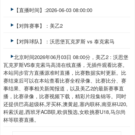
【直播时间】:2026-06-03 08:00:00
【对阵赛事】：美乙2
【对阵球队】：沃思堡瓦克罗斯 vs 泰克索马
北京时间2026年06月03日 08:00分，美乙2 : 沃思堡
瓦克罗斯VS泰克索马高清在线直播，无插件观看比赛。
本站同步官方直播源准时直播，比赛数据实时更新。比
赛结束后可以在本站查看比赛全程录像、比赛比分、赛
事结果、赛事相关新闻报道，以及美乙2的最新赛事直
播，比赛录像，比赛视频下载，精彩片段集锦等。同时
还提供巴高超级杯,牙买杯,澳黄超,塞内联杯,南亚杯U20,
科索沃超,西班牙ACB联,欧俱预选,女欧挑赛U18,马尔尚
杯等联赛直播。