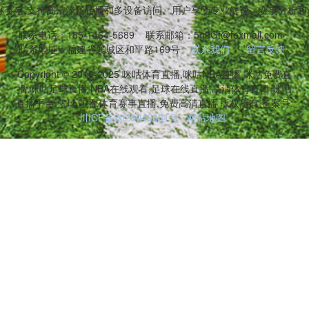
足球赛事,支持高清流畅转播和多设备访问。用户享受专业解说、赛事分析和
联系电话：185-1464-5689
联系邮箱：5g9Gf@foxmail.com
联系地址：福建省襄城区和平路169号
联系我们
留言反馈
Copyright © 2016-2025 咪咕体育直播,咪咕NBA直播,咪咕免费直
播,咪咕足球直播,NBA在线观看,足球在线直播,高清体育直播,咪咕
直播平台,篮球直播,体育赛事直播,免费高清直播 版权所有 备案号:
川ICP备2025049681号
网站地图