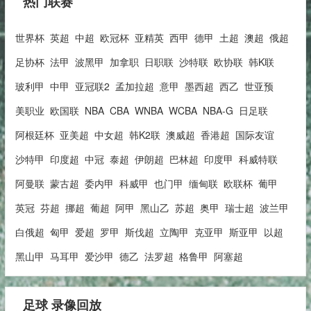
热门联赛
世界杯
英超
中超
欧冠杯
亚精英
西甲
德甲
土超
澳超
俄超
足协杯
法甲
波黑甲
加拿职
日职联
沙特联
欧协联
韩K联
玻利甲
中甲
亚冠联2
孟加拉超
意甲
墨西超
西乙
世亚预
美职业
欧国联
NBA
CBA
WNBA
WCBA
NBA-G
日足联
阿根廷杯
亚美超
中女超
韩K2联
澳威超
香港超
国际友谊
沙特甲
印度超
中冠
泰超
伊朗超
巴林超
印度甲
科威特联
阿曼联
蒙古超
委内甲
科威甲
也门甲
缅甸联
欧联杯
葡甲
英冠
芬超
挪超
葡超
阿甲
黑山乙
苏超
奥甲
瑞士超
波兰甲
白俄超
匈甲
爱超
罗甲
斯伐超
立陶甲
克亚甲
斯亚甲
以超
黑山甲
马耳甲
爱沙甲
德乙
法罗超
格鲁甲
阿塞超
足球 录像回放