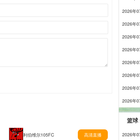
2026
2026
2026
2026
2026
2026
2026
2026
篮球
2026
利伯维尔105FC
高清直播