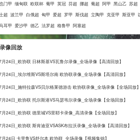
也门甲
缅甸联
欧联杯
葡甲
英冠
芬超
挪超
葡超
阿甲
黑山乙
苏超
士超
波兰甲
白俄超
匈甲
爱超
罗甲
斯伐超
立陶甲
克亚甲
斯亚甲
马耳甲
爱沙甲
德乙
法罗超
格鲁甲
阿塞超
 录像回放
年07月24日_欧协联 日林斯基VS瓦鲁尔录像_全场录像【高清回放】
年07月24日_埃尔维斯VS斯塔尔南 欧协联录像_全场录像【高清回放】
年07月24日_施特拉森VS贝尔格莱德游击 欧协联录像_全场录像【全场回放
年07月24日_欧协联 托尔斯港VS马瑟韦尔录像_全场录像【全场回放】
年07月24日_欧协联 德里城VS里耶卡录像_高清录像【全场回放】
年07月24日_欧协联 斯肯迪亚VSASK布拉沃录像_全场录像【高清回放】
年07月24日 卡里鲁VS舒尔本 欧协联_全场录像【视频集锦】