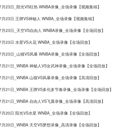
07月23日_阳光VS狂热 WNBA录像_全场录像【视频集锦】
07月23日 王牌VS神秘人 WNBA_全场录像【视频集锦】
年07月23日_天空VS自由人 WNBA录像_全场录像【全场回放】
07月23日 水星VS火花 WNBA_全场录像【全场回放】
07月23日_山猫VS风暴 WNBA录像_全场录像【全场回放】
年07月21日_WNBA 神秘人VS女武神录像_全场录像【全场回放】
07月21日_WNBA 山猫VS风暴录像_全场录像【高清回放】
年07月21日_WNBA 王牌VS多伦多节奏录像_全场录像【全场回放】
年07月21日_WNBA 自由人VS飞翼录像_全场录像【高清回放】
07月20日 阳光VS水星 WNBA_全场录像【全场回放】
07月20日_WNBA 天空VS梦想录像_高清录像【全场回放】