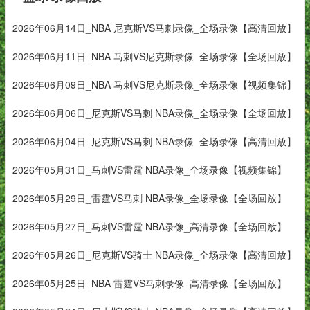
2026年06月14日_NBA 尼克斯VS马刺录像_全场录像【高清回放】
2026年06月11日_NBA 马刺VS尼克斯录像_全场录像【全场回放】
2026年06月09日_NBA 马刺VS尼克斯录像_全场录像【视频集锦】
2026年06月06日_尼克斯VS马刺 NBA录像_全场录像【全场回放】
2026年06月04日_尼克斯VS马刺 NBA录像_全场录像【高清回放】
2026年05月31日_马刺VS雷霆 NBA录像_全场录像【视频集锦】
2026年05月29日_雷霆VS马刺 NBA录像_全场录像【全场回放】
2026年05月27日_马刺VS雷霆 NBA录像_高清录像【全场回放】
2026年05月26日_尼克斯VS骑士 NBA录像_全场录像【高清回放】
2026年05月25日_NBA 雷霆VS马刺录像_高清录像【全场回放】