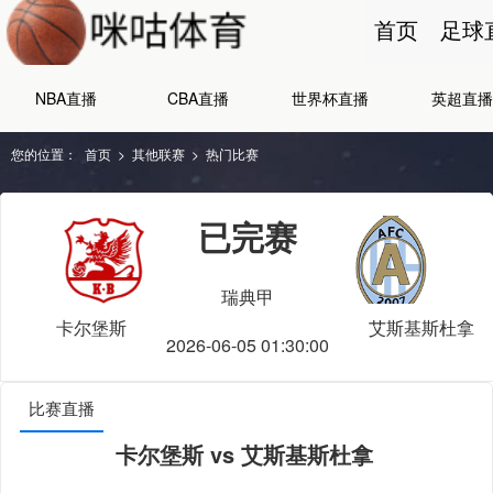
首页
足球
NBA直播
CBA直播
世界杯直播
英超直播
您的位置：
首页
>
其他联赛
>
热门比赛
已完赛
瑞典甲
卡尔堡斯
艾斯基斯杜拿
2026-06-05 01:30:00
比赛直播
卡尔堡斯 vs 艾斯基斯杜拿