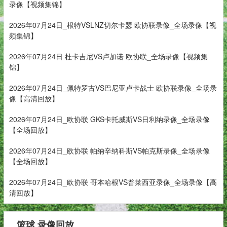
录像【视频集锦】
2026年07月24日_根特VSLNZ切尔卡瑟 欧协联录像_全场录像【视
频集锦】
2026年07月24日 杜卡吉尼VS卢加诺 欧协联_全场录像【视频集
锦】
2026年07月24日_佩特罗古VS巴尼亚卢卡战士 欧协联录像_全场录
像【高清回放】
2026年07月24日_欧协联 GKS卡托威斯VS日利纳录像_全场录像
【全场回放】
2026年07月24日_欧协联 帕纳辛纳科斯VS帕克斯录像_全场录像
【全场回放】
2026年07月24日_欧协联 哥本哈根VS普莱西亚录像_全场录像【高
清回放】
篮球 录像回放