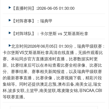
【直播时间】:2026-06-05 01:30:00
【对阵赛事】：瑞典甲
【对阵球队】：卡尔堡斯 vs 艾斯基斯杜拿
北京时间2026年06月05日 01:30分，瑞典甲级联赛 :
卡尔堡斯VS艾斯基斯杜拿高清在线直播，无插件观看比
赛。本站同步官方直播源准时直播，比赛数据实时更
新。比赛结束后可以在本站查看比赛全程录像、比赛比
分、赛事结果、赛事相关新闻报道，以及瑞典甲级联赛
的最新赛事直播，比赛录像，比赛视频下载，精彩片段
集锦等。同时还提供澳足总预,澳布后备,南美女运,瑞女
杯,波多女联,土篮甲,南美篮联,喀麦隆女锦,菲NCAA,CBI
等联赛直播。