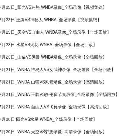
07月23日_阳光VS狂热 WNBA录像_全场录像【视频集锦】
07月23日 王牌VS神秘人 WNBA_全场录像【视频集锦】
年07月23日_天空VS自由人 WNBA录像_全场录像【全场回放】
07月23日 水星VS火花 WNBA_全场录像【全场回放】
07月23日_山猫VS风暴 WNBA录像_全场录像【全场回放】
年07月21日_WNBA 神秘人VS女武神录像_全场录像【全场回放】
07月21日_WNBA 山猫VS风暴录像_全场录像【高清回放】
年07月21日_WNBA 王牌VS多伦多节奏录像_全场录像【全场回放】
年07月21日_WNBA 自由人VS飞翼录像_全场录像【高清回放】
07月20日 阳光VS水星 WNBA_全场录像【全场回放】
07月20日_WNBA 天空VS梦想录像_高清录像【全场回放】