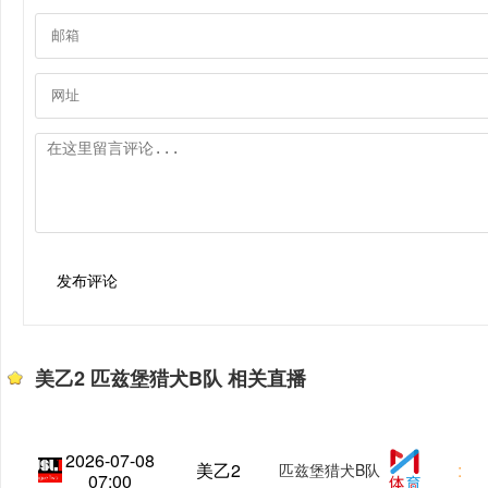
发布评论
美乙2 匹兹堡猎犬B队 相关直播
2026-07-08
美乙2
:
匹兹堡猎犬B队
07:00