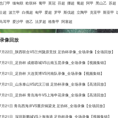
也门甲
缅甸联
欧联杯
葡甲
英冠
芬超
挪超
葡超
阿甲
黑山乙
苏超
士超
波兰甲
白俄超
匈甲
爱超
罗甲
斯伐超
立陶甲
克亚甲
斯亚甲
马耳甲
爱沙甲
德乙
法罗超
格鲁甲
阿塞超
 录像回放
年07月22日_陕西联合VS兰州陇原竞技 足协杯录像_全场录像【全场回放】
年07月21日_足协杯 成都蓉城VS云南玉昆录像_全场录像【视频集锦】
年07月21日_足协杯 大连英博VS河南队录像_全场录像【视频集锦】
年07月21日_山东泰山VS武汉三镇 足协杯录像_全场录像【高清回放】
年07月21日_足协杯 青岛海牛VS上海申花录像_全场录像【高清回放】
年07月21日 青岛西海岸VS重庆铜梁龙 足协杯_全场录像【全场回放】
年07月21日_深圳新鹏城VS上海海港 足协杯录像_全场录像【视频集锦】