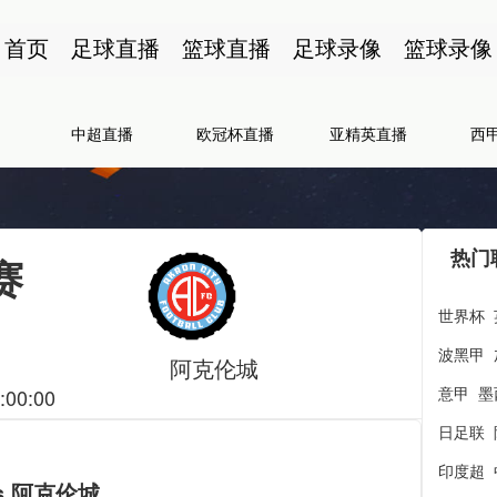
首页
足球直播
篮球直播
足球录像
篮球录像
中超直播
欧冠杯直播
亚精英直播
西
热门
赛
世界杯
波黑甲
阿克伦城
意甲
墨
:00:00
日足联
印度超
s 阿克伦城