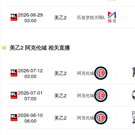
2026-06-29
美乙2
:
匹兹堡猎犬B队
03:00
美乙2 阿克伦城 相关直播
2026-07-12
美乙2
:
阿克伦城
03:00
2026-07-01
美乙2
:
阿克伦城
07:00
2026-06-10
美乙2
:
阿克伦城
06:00