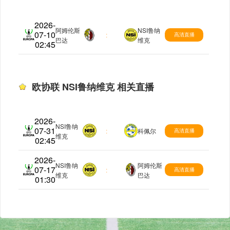
2026-
阿姆伦斯
NSI鲁纳
07-10
欧协联
:
高清直播
巴达
维克
02:45
欧协联 NSI鲁纳维克 相关直播
2026-
NSI鲁纳
07-31
欧协联
:
科佩尔
高清直播
维克
02:45
2026-
NSI鲁纳
阿姆伦斯
07-17
欧协联
:
高清直播
维克
巴达
01:30