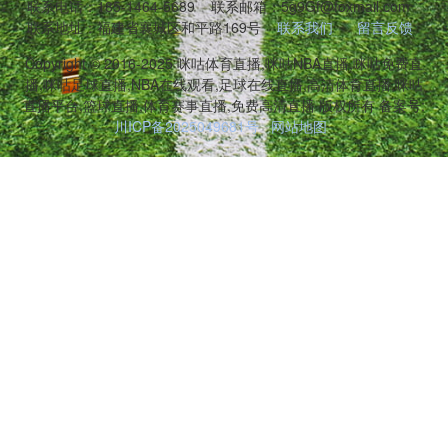
联系电话：185-1464-5689
联系邮箱：5g9Gf@foxmail.com
联系地址：福建省襄城区和平路169号
联系我们
留言反馈
Copyright © 2016-2025 咪咕体育直播,咪咕NBA直播,咪咕免费直
播,咪咕足球直播,NBA在线观看,足球在线直播,高清体育直播,咪咕
直播平台,篮球直播,体育赛事直播,免费高清直播 版权所有 备案号:
川ICP备2025049681号
网站地图