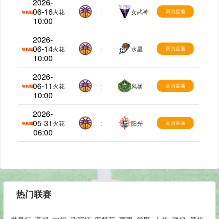
2026-
06-16
WNBA
火花
:
女武神
高清直播
10:00
2026-
06-14
WNBA
火花
:
水星
高清直播
10:00
2026-
06-11
WNBA
火花
:
风暴
高清直播
10:00
2026-
05-31
WNBA
火花
:
阳光
高清直播
06:00
热门联赛