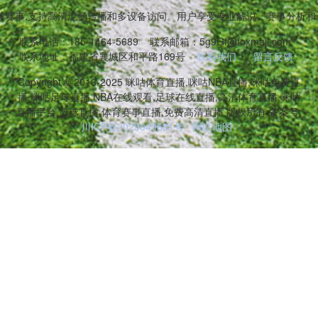
足球赛事,支持高清流畅转播和多设备访问。用户享受专业解说、赛事分析和
联系电话：185-1464-5689
联系邮箱：5g9Gf@foxmail.com
联系地址：福建省襄城区和平路169号
联系我们
留言反馈
Copyright © 2016-2025 咪咕体育直播,咪咕NBA直播,咪咕免费直
播,咪咕足球直播,NBA在线观看,足球在线直播,高清体育直播,咪咕
直播平台,篮球直播,体育赛事直播,免费高清直播 版权所有 备案号:
川ICP备2025049681号
网站地图