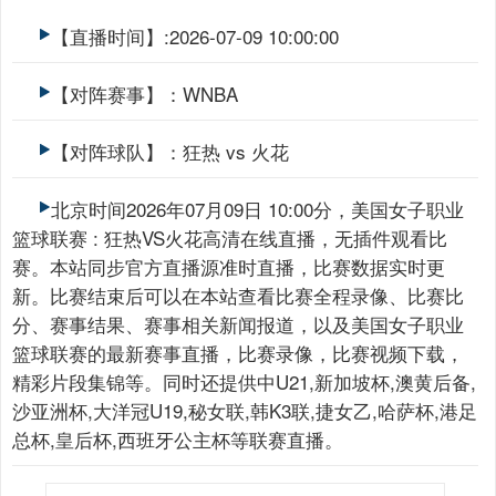
【直播时间】:2026-07-09 10:00:00
【对阵赛事】：WNBA
【对阵球队】：狂热 vs 火花
北京时间2026年07月09日 10:00分，美国女子职业
篮球联赛 : 狂热VS火花高清在线直播，无插件观看比
赛。本站同步官方直播源准时直播，比赛数据实时更
新。比赛结束后可以在本站查看比赛全程录像、比赛比
分、赛事结果、赛事相关新闻报道，以及美国女子职业
篮球联赛的最新赛事直播，比赛录像，比赛视频下载，
精彩片段集锦等。同时还提供中U21,新加坡杯,澳黄后备,
沙亚洲杯,大洋冠U19,秘女联,韩K3联,捷女乙,哈萨杯,港足
总杯,皇后杯,西班牙公主杯等联赛直播。