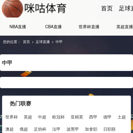
首页
足球
NBA直播
CBA直播
世界杯直播
英超直播
您的位置：
首页
>
足球直播
>
中甲
中甲
热门联赛
世界杯
英超
中超
欧冠杯
亚精英
西甲
德甲
土超
澳超
俄超
足协杯
法甲
波黑甲
加拿职
日职联