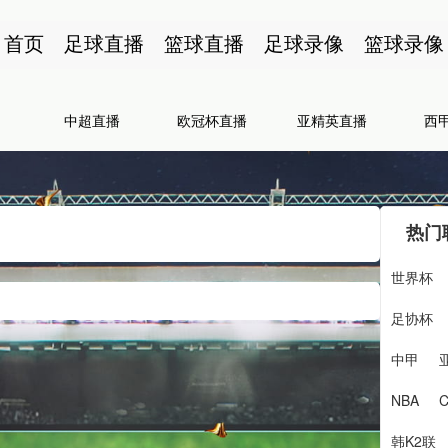
首页
足球直播
篮球直播
足球录像
篮球录像
中超直播
欧冠杯直播
亚精英直播
西
热门
世界杯
足协杯
中甲
NBA
韩K2联