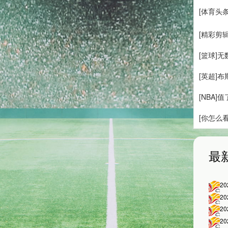
[体育头
[精彩剪
[篮球]
[英超]
[NBA
[你怎么
最
2
2
2
2