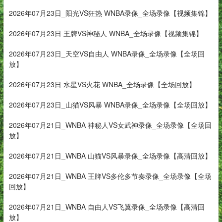
2026年07月23日_阳光VS狂热 WNBA录像_全场录像【视频集锦】
2026年07月23日 王牌VS神秘人 WNBA_全场录像【视频集锦】
2026年07月23日_天空VS自由人 WNBA录像_全场录像【全场回
放】
2026年07月23日 水星VS火花 WNBA_全场录像【全场回放】
2026年07月23日_山猫VS风暴 WNBA录像_全场录像【全场回放】
2026年07月21日_WNBA 神秘人VS女武神录像_全场录像【全场回
放】
2026年07月21日_WNBA 山猫VS风暴录像_全场录像【高清回放】
2026年07月21日_WNBA 王牌VS多伦多节奏录像_全场录像【全场
回放】
2026年07月21日_WNBA 自由人VS飞翼录像_全场录像【高清回
放】