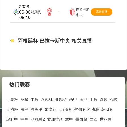
2026-
巴拉卡斯
06-03
阿根廷杯
飓风队
:
高清直播
中央
08:10
阿根廷杯 巴拉卡斯中央 相关直播
热门联赛
世界杯
英超
中超
欧冠杯
亚精英
西甲
德甲
土超
澳超
俄超
足协杯
法甲
波黑甲
加拿职
日职联
沙特联
欧协联
韩K联
玻利甲
中甲
亚冠联2
孟加拉超
意甲
墨西超
西乙
世亚预