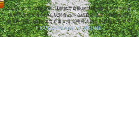
Copyright © 2016-2025 咪咕体育直播,咪咕NBA直播,咪咕免费直
播,咪咕足球直播,NBA在线观看,足球在线直播,高清体育直播,咪咕
直播平台,篮球直播,体育赛事直播,免费高清直播 版权所有 备案号:
川ICP备2025049681号
网站地图