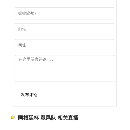
发布评论
阿根廷杯 飓风队 相关直播