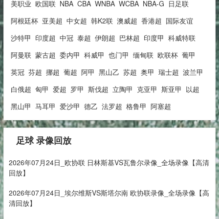
美职业
欧国联
NBA
CBA
WNBA
WCBA
NBA-G
日足联
阿根廷杯
亚美超
中女超
韩K2联
澳威超
香港超
国际友谊
沙特甲
印度超
中冠
泰超
伊朗超
巴林超
印度甲
科威特联
阿曼联
蒙古超
委内甲
科威甲
也门甲
缅甸联
欧联杯
葡甲
英冠
芬超
挪超
葡超
阿甲
黑山乙
苏超
奥甲
瑞士超
波兰甲
白俄超
匈甲
爱超
罗甲
斯伐超
立陶甲
克亚甲
斯亚甲
以超
黑山甲
马耳甲
爱沙甲
德乙
法罗超
格鲁甲
阿塞超
足球 录像回放
2026年07月24日_欧协联 日林斯基VS瓦鲁尔录像_全场录像【高清
回放】
2026年07月24日_埃尔维斯VS斯塔尔南 欧协联录像_全场录像【高
清回放】