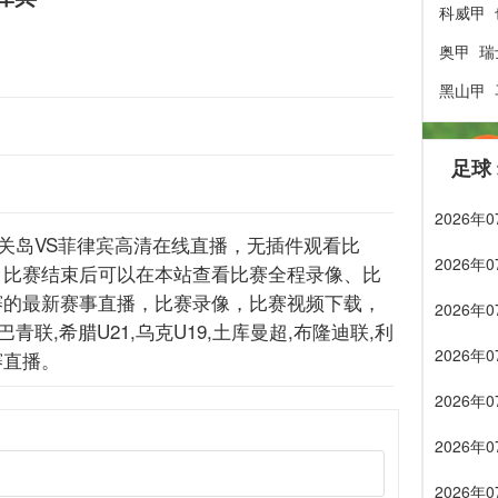
科威甲
奥甲
瑞
黑山甲
足球
2026
赛 : 关岛VS菲律宾高清在线直播，无插件观看比
2026
。比赛结束后可以在本站查看比赛全程录像、比
赛的最新赛事直播，比赛录像，比赛视频下载，
2026
青联,希腊U21,乌克U19,土库曼超,布隆迪联,利
2026
联赛直播。
2026
2026
2026