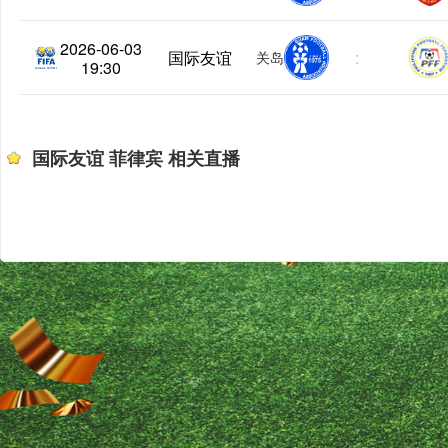
2026-06-03
国际友谊
:
关岛
19:30
国际友谊 菲律宾 相关直播