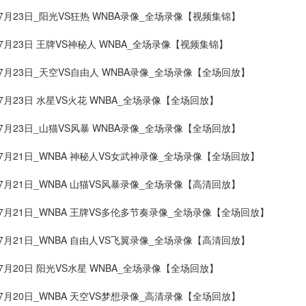
07月23日_阳光VS狂热 WNBA录像_全场录像【视频集锦】
07月23日 王牌VS神秘人 WNBA_全场录像【视频集锦】
年07月23日_天空VS自由人 WNBA录像_全场录像【全场回放】
07月23日 水星VS火花 WNBA_全场录像【全场回放】
07月23日_山猫VS风暴 WNBA录像_全场录像【全场回放】
年07月21日_WNBA 神秘人VS女武神录像_全场录像【全场回放】
07月21日_WNBA 山猫VS风暴录像_全场录像【高清回放】
年07月21日_WNBA 王牌VS多伦多节奏录像_全场录像【全场回放】
年07月21日_WNBA 自由人VS飞翼录像_全场录像【高清回放】
07月20日 阳光VS水星 WNBA_全场录像【全场回放】
07月20日_WNBA 天空VS梦想录像_高清录像【全场回放】