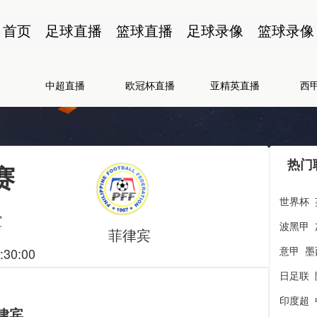
首页
足球直播
篮球直播
足球录像
篮球录像
中超直播
欧冠杯直播
亚精英直播
西
热门
赛
世界杯
谊
波黑甲
菲律宾
意甲
墨
:30:00
日足联
印度超
菲律宾