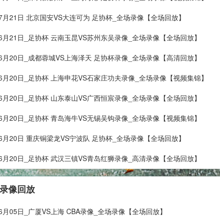
年07月21日 北京国安VS大连可为 足协杯_全场录像【全场回放】
年06月21日_足协杯 云南玉昆VS苏州东吴录像_全场录像【全场回放】
年06月20日_成都蓉城VS上海泽天 足协杯录像_全场录像【高清回放】
年06月20日_足协杯 上海申花VS石家庄功夫录像_全场录像【视频集锦】
年06月20日_足协杯 山东泰山VS广西恒宸录像_全场录像【全场回放】
年06月20日_足协杯 青岛海牛VS无锡吴钩录像_全场录像【视频集锦】
年06月20日 重庆铜梁龙VS宁波队 足协杯_全场录像【全场回放】
年06月20日_足协杯 武汉三镇VS青岛红狮录像_高清录像【全场回放】
 录像回放
06月05日_广厦VS上海 CBA录像_全场录像【全场回放】