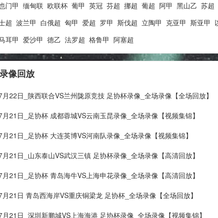
也门甲
缅甸联
欧联杯
葡甲
英冠
芬超
挪超
葡超
阿甲
黑山乙
苏超
士超
波兰甲
白俄超
匈甲
爱超
罗甲
斯伐超
立陶甲
克亚甲
斯亚甲
马耳甲
爱沙甲
德乙
法罗超
格鲁甲
阿塞超
 录像回放
年07月22日_陕西联合VS兰州陇原竞技 足协杯录像_全场录像【全场回放】
年07月21日_足协杯 成都蓉城VS云南玉昆录像_全场录像【视频集锦】
年07月21日_足协杯 大连英博VS河南队录像_全场录像【视频集锦】
年07月21日_山东泰山VS武汉三镇 足协杯录像_全场录像【高清回放】
年07月21日_足协杯 青岛海牛VS上海申花录像_全场录像【高清回放】
年07月21日 青岛西海岸VS重庆铜梁龙 足协杯_全场录像【全场回放】
年07月21日_深圳新鹏城VS上海海港 足协杯录像_全场录像【视频集锦】