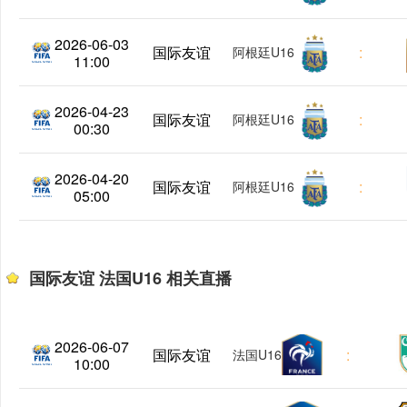
2026-06-03
国际友谊
:
阿根廷U16
11:00
2026-04-23
国际友谊
:
阿根廷U16
00:30
2026-04-20
国际友谊
:
阿根廷U16
05:00
国际友谊 法国U16 相关直播
2026-06-07
国际友谊
:
法国U16
10:00