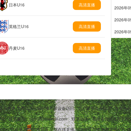
日本U16
高清直播
2026年
2026年
英格兰U16
高清直播
2026年
丹麦U16
高清直播
和足球赛事,支持高清流畅转播和多设备访问。用户享受专业解说、赛事分
89
联系邮箱：5g9Gf@foxmail.com
联系地址：福建省襄城区和平路1
咕免费直播,咪咕足球直播,NBA在线观看,足球在线直播,高清体育直播,咪咕直播平