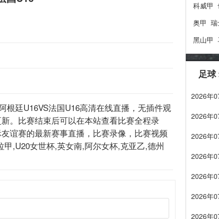
科威甲
奥甲
瑞
黑山甲
足球
2026
 : 阿根廷U16VS法国U16高清在线直播，无插件观
2026
更新。比赛结束后可以在本站查看比赛全程录
际友谊赛的最新赛事直播，比赛录像，比赛视频
2026
甲,U20女世杯,英女南,阿尔女杯,克亚乙,德州
2026
2026
2026
2026