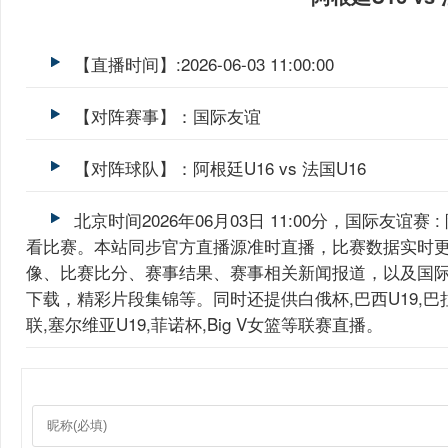
【直播时间】:2026-06-03 11:00:00
【对阵赛事】：国际友谊
【对阵球队】：阿根廷U16 vs 法国U16
北京时间2026年06月03日 11:00分，国际友谊赛
看比赛。本站同步官方直播源准时直播，比赛数据实时
像、比赛比分、赛事结果、赛事相关新闻报道，以及国
下载，精彩片段集锦等。同时还提供白俄杯,巴西U19,巴拉
联,塞尔维亚U19,菲诺杯,Big V女篮等联赛直播。