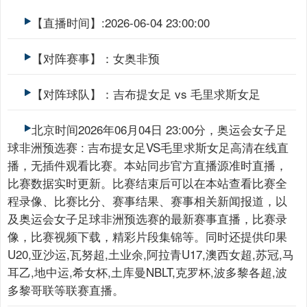
【直播时间】:2026-06-04 23:00:00
【对阵赛事】：女奥非预
【对阵球队】：吉布提女足 vs 毛里求斯女足
北京时间2026年06月04日 23:00分，奥运会女子足
球非洲预选赛 : 吉布提女足VS毛里求斯女足高清在线直
播，无插件观看比赛。本站同步官方直播源准时直播，
比赛数据实时更新。比赛结束后可以在本站查看比赛全
程录像、比赛比分、赛事结果、赛事相关新闻报道，以
及奥运会女子足球非洲预选赛的最新赛事直播，比赛录
像，比赛视频下载，精彩片段集锦等。同时还提供印果
U20,亚沙运,瓦努超,土业余,阿拉青U17,澳西女超,苏冠,马
耳乙,地中运,希女杯,土库曼NBLT,克罗杯,波多黎各超,波
多黎哥联等联赛直播。