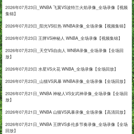
2026年07月23日_WNBA 飞翼VS波特兰火焰录像_全场录像【视频
集锦】
2026年07月23日_阳光VS狂热 WNBA录像_全场录像【视频集锦】
2026年07月23日 王牌VS神秘人 WNBA_全场录像【视频集锦】
2026年07月23日_天空VS自由人 WNBA录像_全场录像【全场回
放】
2026年07月23日 水星VS火花 WNBA_全场录像【全场回放】
2026年07月23日_山猫VS风暴 WNBA录像_全场录像【全场回放】
2026年07月21日_WNBA 神秘人VS女武神录像_全场录像【全场回
放】
2026年07月21日_WNBA 山猫VS风暴录像_全场录像【高清回放】
2026年07月21日_WNBA 王牌VS多伦多节奏录像_全场录像【全场
回放】