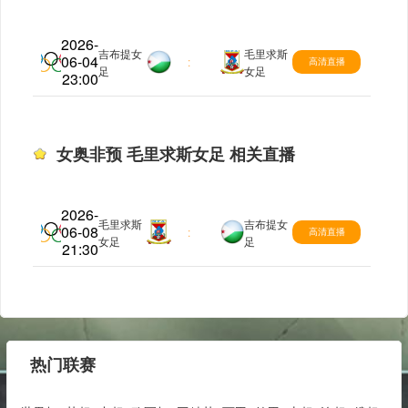
2026-
吉布提女
毛里求斯
06-04
女奥非预
:
高清直播
足
女足
23:00
女奥非预 毛里求斯女足 相关直播
2026-
毛里求斯
吉布提女
06-08
女奥非预
:
高清直播
女足
足
21:30
热门联赛