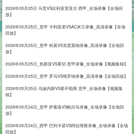
2026年05月25日 马竞VS比利亚雷亚尔 西甲_全场录像【全场回
放】
2026年05月25日_意甲 卡利亚里VSAC米兰录像_高清录像【全场
回放】
2026年05月25日_意甲 科莫VS克雷莫纳录像_高清录像【全场回
放】
2026年05月25日_热那亚VS莱切 意甲录像_全场录像【视频集锦】
2026年05月25日_意甲 罗马VS维罗纳录像_高清录像【全场回放】
2026年05月25日 乌迪内斯VS那不勒斯 意甲_全场录像【视频集
锦】
2026年05月24日_意甲 萨索洛VS帕尔马录像_全场录像【全场回
放】
2026年05月24日_西甲 巴列卡诺VS阿拉维斯录像_全场录像【全场
回放】