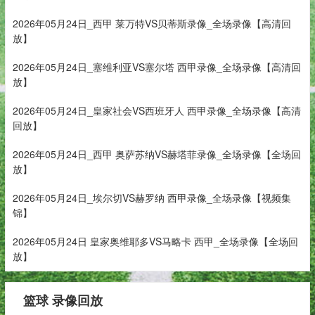
2026年05月24日_西甲 莱万特VS贝蒂斯录像_全场录像【高清回
放】
2026年05月24日_塞维利亚VS塞尔塔 西甲录像_全场录像【高清回
放】
2026年05月24日_皇家社会VS西班牙人 西甲录像_全场录像【高清
回放】
2026年05月24日_西甲 奥萨苏纳VS赫塔菲录像_全场录像【全场回
放】
2026年05月24日_埃尔切VS赫罗纳 西甲录像_全场录像【视频集
锦】
2026年05月24日 皇家奥维耶多VS马略卡 西甲_全场录像【全场回
放】
篮球 录像回放