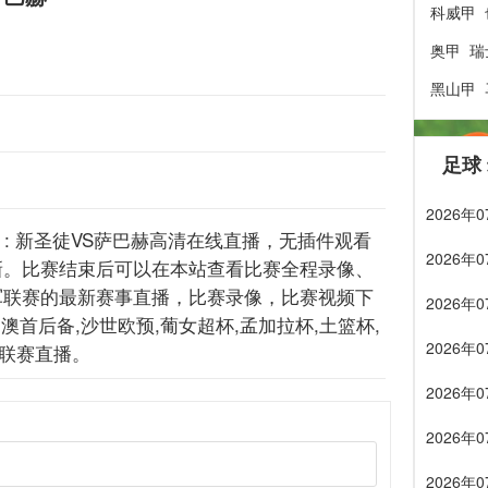
科威甲
奥甲
瑞
黑山甲
足球
2026
联赛 : 新圣徒VS萨巴赫高清在线直播，无插件观看
2026
新。比赛结束后可以在本站查看比赛全程录像、
军联赛的最新赛事直播，比赛录像，比赛视频下
2026
澳首后备,沙世欧预,葡女超杯,孟加拉杯,土篮杯,
2026
A等联赛直播。
2026
2026
2026