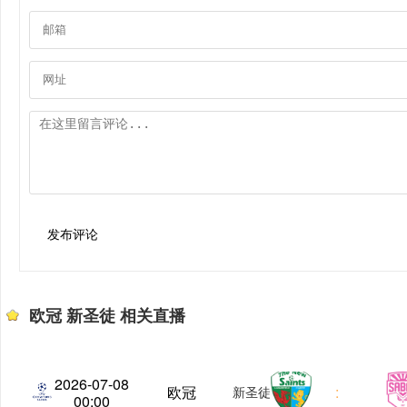
发布评论
欧冠 新圣徒 相关直播
2026-07-08
欧冠
:
新圣徒
00:00