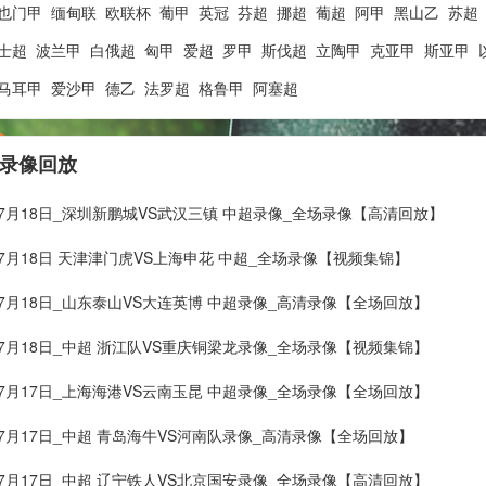
也门甲
缅甸联
欧联杯
葡甲
英冠
芬超
挪超
葡超
阿甲
黑山乙
苏超
士超
波兰甲
白俄超
匈甲
爱超
罗甲
斯伐超
立陶甲
克亚甲
斯亚甲
马耳甲
爱沙甲
德乙
法罗超
格鲁甲
阿塞超
 录像回放
年07月18日_深圳新鹏城VS武汉三镇 中超录像_全场录像【高清回放】
年07月18日 天津津门虎VS上海申花 中超_全场录像【视频集锦】
年07月18日_山东泰山VS大连英博 中超录像_高清录像【全场回放】
年07月18日_中超 浙江队VS重庆铜梁龙录像_全场录像【视频集锦】
年07月17日_上海海港VS云南玉昆 中超录像_全场录像【全场回放】
年07月17日_中超 青岛海牛VS河南队录像_高清录像【全场回放】
年07月17日_中超 辽宁铁人VS北京国安录像_全场录像【高清回放】