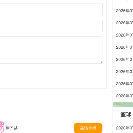
2026
2026
2026
2026
2026
2026
2026
2026
篮球
2026
萨巴赫
高清直播