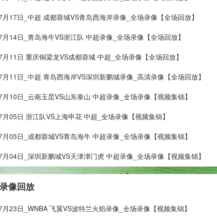
年07月17日_中超 成都蓉城VS青岛西海岸录像_全场录像【全场回放】
年07月14日_青岛海牛VS浙江队 中超录像_全场录像【全场回放】
年07月11日 重庆铜梁龙VS成都蓉城 中超_全场录像【全场回放】
年07月11日_中超 青岛西海岸VS深圳新鹏城录像_高清录像【全场回放】
年07月10日_云南玉昆VS山东泰山 中超录像_全场录像【视频集锦】
年07月05日 浙江队VS上海申花 中超_全场录像【视频集锦】
年07月05日_成都蓉城VS青岛海牛 中超录像_全场录像【视频集锦】
年07月04日_深圳新鹏城VS天津津门虎 中超录像_全场录像【视频集锦】
 录像回放
年07月23日_WNBA 飞翼VS波特兰火焰录像_全场录像【视频集锦】