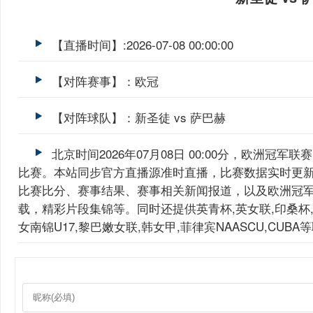
【直播时间】:2026-07-08 00:00:00
【对阵赛事】：欧冠
【对阵球队】：新圣徒 vs 萨巴赫
北京时间2026年07月08日 00:00分，欧洲冠军
比赛。本站同步官方直播源准时直播，比赛数据实时更
比赛比分、赛事结果、赛事相关新闻报道，以及欧洲冠
载，精彩片段集锦等。同时还提供英青杯,英女联,印桑杯,
女南锦U17,黎巴嫩女联,韩女甲,菲律宾NAASCU,CUB