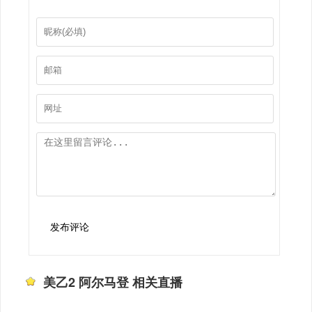
发布评论
美乙2 阿尔马登 相关直播