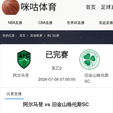
首页
足球
NBA直播
CBA直播
世界杯直播
英超直播
您的位置：
首页
>
其他联赛
>
热门比赛
已完赛
美乙2
阿尔马登
旧金山格伦斯
2026-07-08 07:00:00
SC
比赛直播
阿尔马登 vs 旧金山格伦斯SC