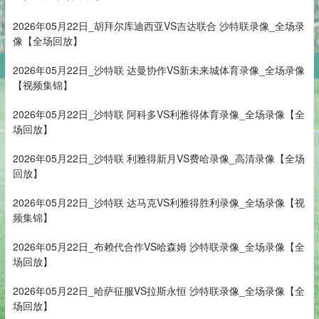
2026年05月22日_胡拜尔库迪西亚VS吉达联合 沙特联录像_全场录
像【全场回放】
2026年05月22日_沙特联 达曼协作VS新未来城体育录像_全场录像
【视频集锦】
2026年05月22日_沙特联 阿科多VS利雅得体育录像_全场录像【全
场回放】
2026年05月22日_沙特联 利雅得新月VS费哈录像_高清录像【全场
回放】
2026年05月22日_沙特联 达马克VS利雅得胜利录像_全场录像【视
频集锦】
2026年05月22日_布赖代合作VS哈森姆 沙特联录像_全场录像【全
场回放】
2026年05月22日_哈萨征服VS拉斯永恒 沙特联录像_全场录像【全
场回放】