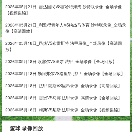
2026年05月21日_吉达国民VS塞哈特海湾 沙特联录像_全场录像
【视频集锦】
2026年05月21日_利雅得青年人VS纳杰马体育 沙特联录像_全场录
像【高清回放】
2026年05月18日_昂热VS布雷斯特 法甲录像_全场录像【高清回
放】
2026年05月18日 欧塞尔VS里尔 法甲_全场录像【全场回放】
2026年05月18日 勒阿弗尔VS洛里昂 法甲_全场录像【全场回放】
2026年05月18日_法甲 朗斯VS里昂录像_全场录像【高清回放】
2026年05月18日_雷恩VS马赛 法甲录像_高清录像【全场回放】
2026年05月18日_梅斯VS尼斯 法甲录像_全场录像【视频集锦】
篮球 录像回放