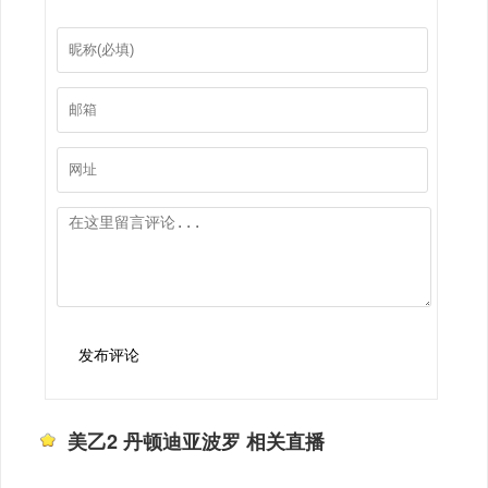
发布评论
美乙2 丹顿迪亚波罗 相关直播