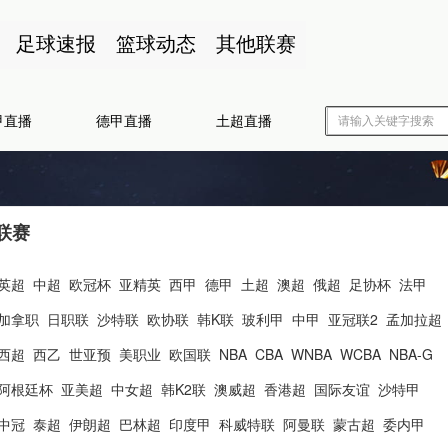
足球速报
篮球动态
其他联赛
甲直播
德甲直播
土超直播
联赛
英超
中超
欧冠杯
亚精英
西甲
德甲
土超
澳超
俄超
足协杯
法甲
加拿职
日职联
沙特联
欧协联
韩K联
玻利甲
中甲
亚冠联2
孟加拉超
西超
西乙
世亚预
美职业
欧国联
NBA
CBA
WNBA
WCBA
NBA-G
阿根廷杯
亚美超
中女超
韩K2联
澳威超
香港超
国际友谊
沙特甲
中冠
泰超
伊朗超
巴林超
印度甲
科威特联
阿曼联
蒙古超
委内甲