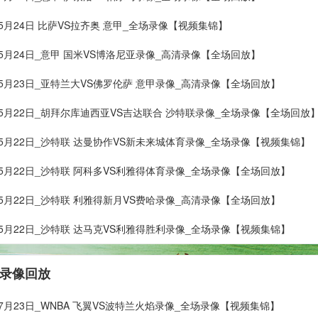
年05月24日 比萨VS拉齐奥 意甲_全场录像【视频集锦】
年05月24日_意甲 国米VS博洛尼亚录像_高清录像【全场回放】
年05月23日_亚特兰大VS佛罗伦萨 意甲录像_高清录像【全场回放】
年05月22日_胡拜尔库迪西亚VS吉达联合 沙特联录像_全场录像【全场回放
年05月22日_沙特联 达曼协作VS新未来城体育录像_全场录像【视频集锦】
年05月22日_沙特联 阿科多VS利雅得体育录像_全场录像【全场回放】
年05月22日_沙特联 利雅得新月VS费哈录像_高清录像【全场回放】
年05月22日_沙特联 达马克VS利雅得胜利录像_全场录像【视频集锦】
 录像回放
年07月23日_WNBA 飞翼VS波特兰火焰录像_全场录像【视频集锦】