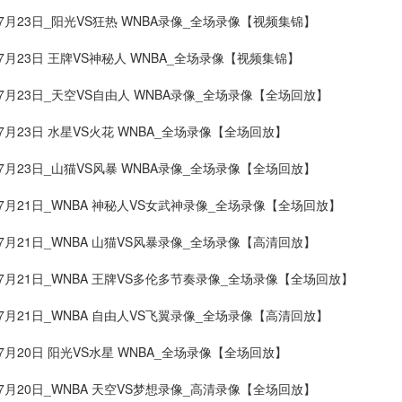
07月23日_阳光VS狂热 WNBA录像_全场录像【视频集锦】
07月23日 王牌VS神秘人 WNBA_全场录像【视频集锦】
年07月23日_天空VS自由人 WNBA录像_全场录像【全场回放】
07月23日 水星VS火花 WNBA_全场录像【全场回放】
07月23日_山猫VS风暴 WNBA录像_全场录像【全场回放】
年07月21日_WNBA 神秘人VS女武神录像_全场录像【全场回放】
07月21日_WNBA 山猫VS风暴录像_全场录像【高清回放】
年07月21日_WNBA 王牌VS多伦多节奏录像_全场录像【全场回放】
年07月21日_WNBA 自由人VS飞翼录像_全场录像【高清回放】
07月20日 阳光VS水星 WNBA_全场录像【全场回放】
07月20日_WNBA 天空VS梦想录像_高清录像【全场回放】