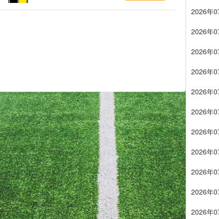
2026年
2026年
2026
2026年
2026年
2026
2026年
2026
2026
2026年
2026年