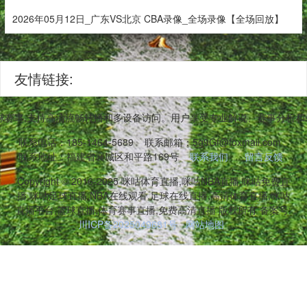
2026年05月12日_广东VS北京 CBA录像_全场录像【全场回放】
友情链接:
足球赛事,支持高清流畅转播和多设备访问。用户享受专业解说、赛事分析和
联系电话：185-1464-5689
联系邮箱：5g9Gf@foxmail.com
联系地址：福建省襄城区和平路169号
联系我们
留言反馈
Copyright © 2016-2025 咪咕体育直播,咪咕NBA直播,咪咕免费直
播,咪咕足球直播,NBA在线观看,足球在线直播,高清体育直播,咪咕
直播平台,篮球直播,体育赛事直播,免费高清直播 版权所有 备案号:
川ICP备2025049681号
网站地图