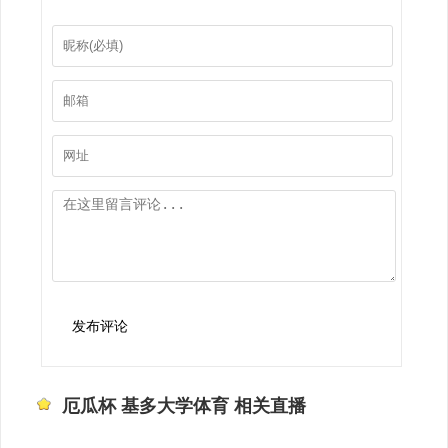
发布评论
厄瓜杯 基多大学体育 相关直播