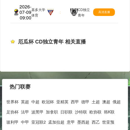
2026-
基多大学
CD独立
07-09
厄瓜杯
:
高清直播
体育
青年
09:00
厄瓜杯 CD独立青年 相关直播
热门联赛
世界杯
英超
中超
欧冠杯
亚精英
西甲
德甲
土超
澳超
俄超
足协杯
法甲
波黑甲
加拿职
日职联
沙特联
欧协联
韩K联
玻利甲
中甲
亚冠联2
孟加拉超
意甲
墨西超
西乙
世亚预