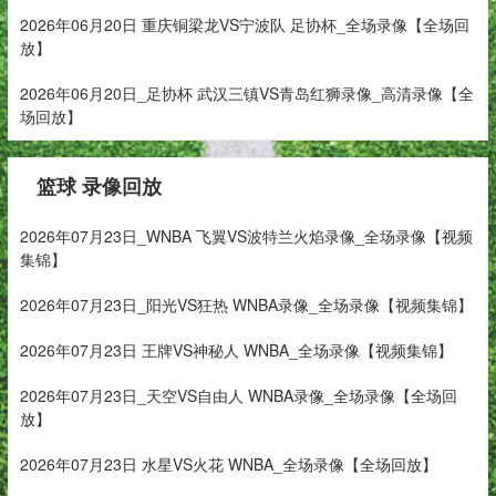
2026年06月20日 重庆铜梁龙VS宁波队 足协杯_全场录像【全场回
放】
2026年06月20日_足协杯 武汉三镇VS青岛红狮录像_高清录像【全
场回放】
篮球 录像回放
2026年07月23日_WNBA 飞翼VS波特兰火焰录像_全场录像【视频
集锦】
2026年07月23日_阳光VS狂热 WNBA录像_全场录像【视频集锦】
2026年07月23日 王牌VS神秘人 WNBA_全场录像【视频集锦】
2026年07月23日_天空VS自由人 WNBA录像_全场录像【全场回
放】
2026年07月23日 水星VS火花 WNBA_全场录像【全场回放】