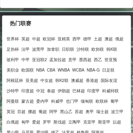
热门联赛
世界杯
英超
中超
欧冠杯
亚精英
西甲
德甲
土超
澳超
俄超
足协杯
法甲
波黑甲
加拿职
日职联
沙特联
欧协联
韩K联
玻利甲
中甲
亚冠联2
孟加拉超
意甲
墨西超
西乙
世亚预
美职业
欧国联
NBA
CBA
WNBA
WCBA
NBA-G
日足联
阿根廷杯
亚美超
中女超
韩K2联
澳威超
香港超
国际友谊
沙特甲
印度超
中冠
泰超
伊朗超
巴林超
印度甲
科威特联
阿曼联
蒙古超
委内甲
科威甲
也门甲
缅甸联
欧联杯
葡甲
英冠
芬超
挪超
葡超
阿甲
黑山乙
苏超
奥甲
瑞士超
波兰甲
白俄超
匈甲
爱超
罗甲
斯伐超
立陶甲
克亚甲
斯亚甲
以超
黑山甲
马耳甲
爱沙甲
德乙
法罗超
格鲁甲
阿塞超