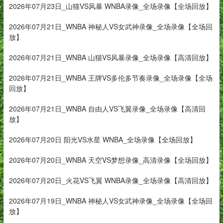
2026年07月23日_山猫VS风暴 WNBA录像_全场录像【全场回放】
2026年07月21日_WNBA 神秘人VS女武神录像_全场录像【全场回
放】
2026年07月21日_WNBA 山猫VS风暴录像_全场录像【高清回放】
2026年07月21日_WNBA 王牌VS多伦多节奏录像_全场录像【全场
回放】
2026年07月21日_WNBA 自由人VS飞翼录像_全场录像【高清回
放】
2026年07月20日 阳光VS水星 WNBA_全场录像【全场回放】
2026年07月20日_WNBA 天空VS梦想录像_高清录像【全场回放】
2026年07月20日_火花VS飞翼 WNBA录像_全场录像【高清回放】
2026年07月19日_WNBA 神秘人VS女武神录像_全场录像【全场回
放】