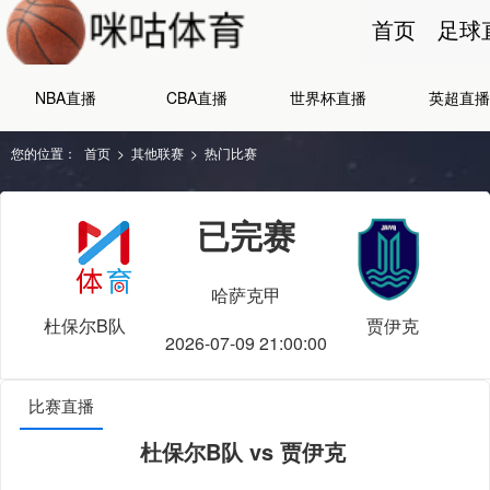
首页
足球
NBA直播
CBA直播
世界杯直播
英超直播
您的位置：
首页
>
其他联赛
>
热门比赛
已完赛
哈萨克甲
杜保尔B队
贾伊克
2026-07-09 21:00:00
比赛直播
杜保尔B队 vs 贾伊克