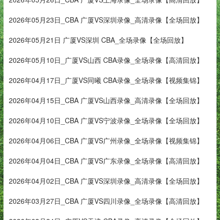
2026年05月23日_CBA 广厦VS深圳录像_高清录像【全场回放】
2026年05月21日 广厦VS深圳 CBA_全场录像【全场回放】
2026年05月10日_广厦VS山西 CBA录像_全场录像【高清回放】
2026年04月17日_广厦VS同曦 CBA录像_全场录像【视频集锦】
2026年04月15日_CBA 广厦VS山西录像_高清录像【全场回放】
2026年04月10日_CBA 广厦VS宁波录像_全场录像【全场回放】
2026年04月06日_CBA 广厦VS广州录像_全场录像【视频集锦】
2026年04月04日_CBA 广厦VS广东录像_全场录像【高清回放】
2026年04月02日_CBA 广厦VS深圳录像_高清录像【全场回放】
2026年03月27日_CBA 广厦VS四川录像_全场录像【高清回放】