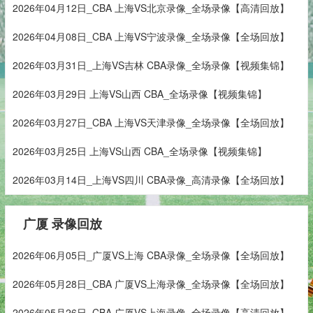
2026年04月12日_CBA 上海VS北京录像_全场录像【高清回放】
2026年04月08日_CBA 上海VS宁波录像_全场录像【全场回放】
2026年03月31日_上海VS吉林 CBA录像_全场录像【视频集锦】
2026年03月29日 上海VS山西 CBA_全场录像【视频集锦】
2026年03月27日_CBA 上海VS天津录像_全场录像【全场回放】
2026年03月25日 上海VS山西 CBA_全场录像【视频集锦】
2026年03月14日_上海VS四川 CBA录像_高清录像【全场回放】
广厦 录像回放
2026年06月05日_广厦VS上海 CBA录像_全场录像【全场回放】
2026年05月28日_CBA 广厦VS上海录像_全场录像【全场回放】
2026年05月26日_CBA 广厦VS上海录像_全场录像【高清回放】