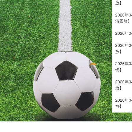
放】
2026
清回放】
2026
2026
放】
2026
锦】
2026
放】
2026
放】