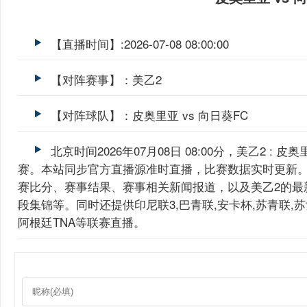
【直播时间】:2026-07-08 08:00:00
【对阵赛事】：美乙2
【对阵球队】：皮奥里亚 vs 向日葵FC
北京时间2026年07月08日 08:00分，美乙2 
赛。本站同步官方直播源准时直播，比赛数据实时更新
赛比分、赛事结果、赛事相关新闻报道，以及美乙2的最
段集锦等。同时还提供印尼联3,巴青联,安卡杯,苏青联,苏女
阿根廷TNA等联赛直播。