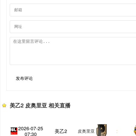
发布评论
美乙2 皮奥里亚 相关直播
2026-07-25
美乙2
:
皮奥里亚
07:30