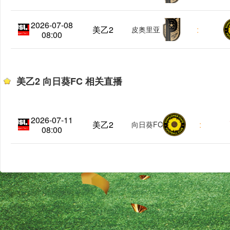
2026-07-08
美乙2
:
皮奥里亚
08:00
美乙2 向日葵FC 相关直播
2026-07-11
美乙2
:
向日葵FC
08:00