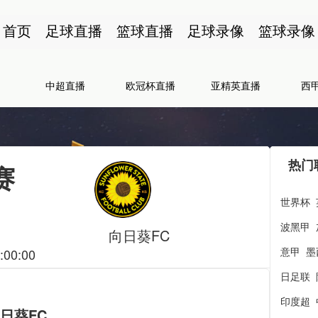
首页
足球直播
篮球直播
足球录像
篮球录像
中超直播
欧冠杯直播
亚精英直播
西
热门
赛
世界杯
波黑甲
向日葵FC
意甲
墨
:00:00
日足联
印度超
向日葵FC