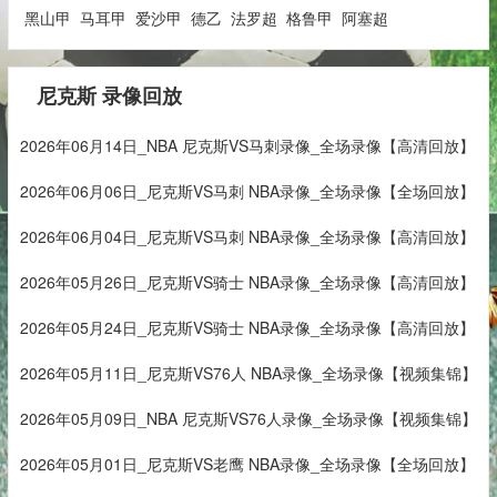
黑山甲
马耳甲
爱沙甲
德乙
法罗超
格鲁甲
阿塞超
尼克斯 录像回放
2026年06月14日_NBA 尼克斯VS马刺录像_全场录像【高清回放】
2026年06月06日_尼克斯VS马刺 NBA录像_全场录像【全场回放】
2026年06月04日_尼克斯VS马刺 NBA录像_全场录像【高清回放】
2026年05月26日_尼克斯VS骑士 NBA录像_全场录像【高清回放】
2026年05月24日_尼克斯VS骑士 NBA录像_全场录像【高清回放】
2026年05月11日_尼克斯VS76人 NBA录像_全场录像【视频集锦】
2026年05月09日_NBA 尼克斯VS76人录像_全场录像【视频集锦】
2026年05月01日_尼克斯VS老鹰 NBA录像_全场录像【全场回放】