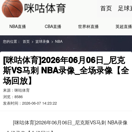
首页
足球
NBA直播
CBA直播
世界杯直播
英超直播
您的位置：
首页
>
篮球录像
>
NBA
[咪咕体育]2026年06月06日_尼克
斯VS马刺 NBA录像_全场录像【全
场回放】
来源：咪咕体育
浏览：
8586
发表时间：2026-06-07 14:23:22
[咪咕体育]2026年06月06日_尼克斯VS马刺 NBA录像