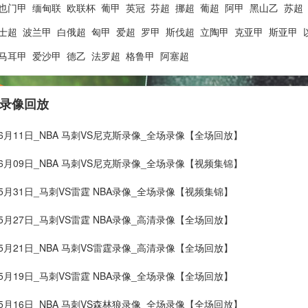
也门甲
缅甸联
欧联杯
葡甲
英冠
芬超
挪超
葡超
阿甲
黑山乙
苏超
士超
波兰甲
白俄超
匈甲
爱超
罗甲
斯伐超
立陶甲
克亚甲
斯亚甲
马耳甲
爱沙甲
德乙
法罗超
格鲁甲
阿塞超
 录像回放
06月11日_NBA 马刺VS尼克斯录像_全场录像【全场回放】
06月09日_NBA 马刺VS尼克斯录像_全场录像【视频集锦】
05月31日_马刺VS雷霆 NBA录像_全场录像【视频集锦】
05月27日_马刺VS雷霆 NBA录像_高清录像【全场回放】
05月21日_NBA 马刺VS雷霆录像_高清录像【全场回放】
05月19日_马刺VS雷霆 NBA录像_全场录像【全场回放】
05月16日_NBA 马刺VS森林狼录像_全场录像【全场回放】