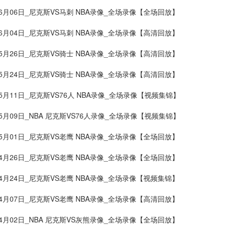
06月06日_尼克斯VS马刺 NBA录像_全场录像【全场回放】
06月04日_尼克斯VS马刺 NBA录像_全场录像【高清回放】
05月26日_尼克斯VS骑士 NBA录像_全场录像【高清回放】
05月24日_尼克斯VS骑士 NBA录像_全场录像【高清回放】
05月11日_尼克斯VS76人 NBA录像_全场录像【视频集锦】
05月09日_NBA 尼克斯VS76人录像_全场录像【视频集锦】
05月01日_尼克斯VS老鹰 NBA录像_全场录像【全场回放】
04月26日_尼克斯VS老鹰 NBA录像_全场录像【全场回放】
04月24日_尼克斯VS老鹰 NBA录像_全场录像【视频集锦】
04月07日_尼克斯VS老鹰 NBA录像_全场录像【高清回放】
04月02日_NBA 尼克斯VS灰熊录像_全场录像【全场回放】