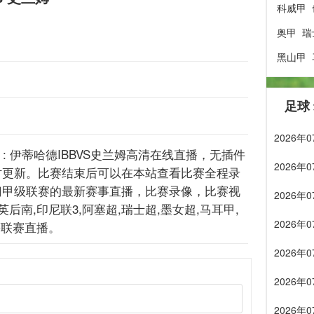
科威甲
奥甲
瑞
黑山甲
足球
2026
联赛 : 伊蒂哈德IBBVS史兰姆高清在线直播，无插件
2026
时更新。比赛结束后可以在本站查看比赛全程录
门甲级联赛的最新赛事直播，比赛录像，比赛视
2026
南,印尼联3,阿塞超,瑞士超,墨女超,马耳甲,
2026
等联赛直播。
2026
2026
2026