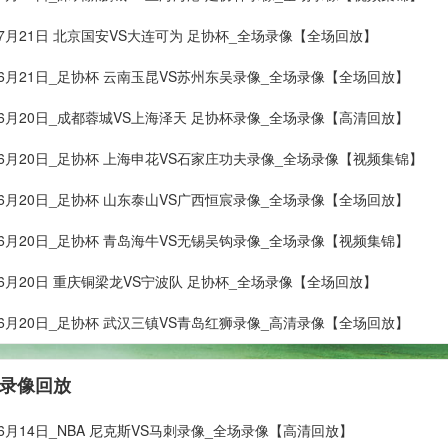
年07月21日 北京国安VS大连可为 足协杯_全场录像【全场回放】
年06月21日_足协杯 云南玉昆VS苏州东吴录像_全场录像【全场回放】
年06月20日_成都蓉城VS上海泽天 足协杯录像_全场录像【高清回放】
年06月20日_足协杯 上海申花VS石家庄功夫录像_全场录像【视频集锦】
年06月20日_足协杯 山东泰山VS广西恒宸录像_全场录像【全场回放】
年06月20日_足协杯 青岛海牛VS无锡吴钩录像_全场录像【视频集锦】
年06月20日 重庆铜梁龙VS宁波队 足协杯_全场录像【全场回放】
年06月20日_足协杯 武汉三镇VS青岛红狮录像_高清录像【全场回放】
 录像回放
06月14日_NBA 尼克斯VS马刺录像_全场录像【高清回放】