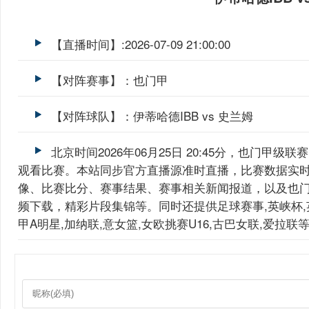
【直播时间】:2026-07-09 21:00:00
【对阵赛事】：也门甲
【对阵球队】：伊蒂哈德IBB vs 史兰姆
北京时间2026年06月25日 20:45分，也门甲级
观看比赛。本站同步官方直播源准时直播，比赛数据实
像、比赛比分、赛事结果、赛事相关新闻报道，以及也
频下载，精彩片段集锦等。同时还提供足球赛事,英峡杯,英后
甲A明星,加纳联,意女篮,女欧挑赛U16,古巴女联,爱拉联