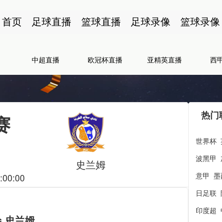
首页
足球直播
篮球直播
足球录像
篮球录像
中超直播
欧冠杯直播
亚精英直播
西
热门
赛
世界杯
波黑甲
史兰姆
意甲
墨
:00:00
日足联
印度超
s 史兰姆