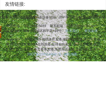
友情链接:
足球赛事,支持高清流畅转播和多设备访问。用户享受专业解说、赛事分析和
联系电话：185-1464-5689
联系邮箱：5g9Gf@foxmail.com
联系地址：福建省襄城区和平路169号
联系我们
留言反馈
Copyright © 2016-2025 咪咕体育直播,咪咕NBA直播,咪咕免费直
播,咪咕足球直播,NBA在线观看,足球在线直播,高清体育直播,咪咕
直播平台,篮球直播,体育赛事直播,免费高清直播 版权所有 备案号:
川ICP备2025049681号
网站地图