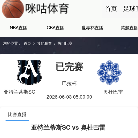
首页
足球
NBA直播
CBA直播
世界杯直播
英超直播
您的位置：
首页
>
其他联赛
>
热门比赛
已完赛
巴拉杯
亚特兰蒂斯SC
奥杜巴雷
2026-06-03 05:00:00
比赛直播
亚特兰蒂斯SC vs 奥杜巴雷