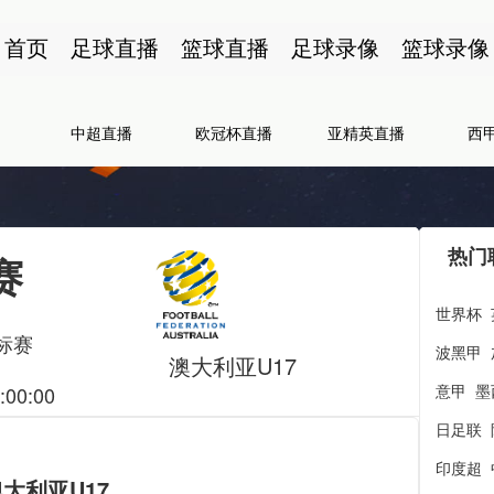
首页
足球直播
篮球直播
足球录像
篮球录像
中超直播
欧冠杯直播
亚精英直播
西
热门
赛
世界杯
标赛
波黑甲
澳大利亚U17
意甲
墨
:00:00
日足联
印度超
澳大利亚U17