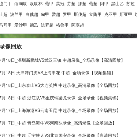
也门甲
缅甸联
欧联杯
葡甲
英冠
芬超
挪超
葡超
阿甲
黑山乙
苏超
士超
波兰甲
白俄超
匈甲
爱超
罗甲
斯伐超
立陶甲
克亚甲
斯亚甲
马耳甲
爱沙甲
德乙
法罗超
格鲁甲
阿塞超
 录像回放
年07月18日_深圳新鹏城VS武汉三镇 中超录像_全场录像【高清回放】
年07月18日 天津津门虎VS上海申花 中超_全场录像【视频集锦】
年07月18日_山东泰山VS大连英博 中超录像_高清录像【全场回放】
年07月18日_中超 浙江队VS重庆铜梁龙录像_全场录像【视频集锦】
年07月17日_上海海港VS云南玉昆 中超录像_全场录像【全场回放】
年07月17日_中超 青岛海牛VS河南队录像_高清录像【全场回放】
年07月17日_中超 辽宁铁人VS北京国安录像_全场录像【高清回放】