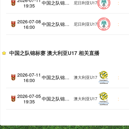
2026-07-11
中国之队锦标赛
:
尼日利亚U17
19:35
2026-07-08
中国之队锦标赛
:
尼日利亚U17
16:00
中国之队锦标赛 澳大利亚U17 相关直播
2026-07-11
中国之队锦标赛
:
澳大利亚U17
16:00
2026-07-05
中国之队锦标赛
:
澳大利亚U17
19:35