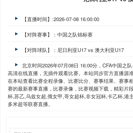
【直播时间】:2026-07-08 16:00:00
【对阵赛事】：中国之队锦标赛
【对阵球队】：尼日利亚U17 vs 澳大利亚U17
北京时间2026年07月08日 16:00分，CFA中国之
高清在线直播，无插件观看比赛。本站同步官方直播源
在本站查看比赛全程录像、比赛比分、赛事结果、赛事相
赛的最新赛事直播，比赛录像，比赛视频下载，精彩片段
杯,苏乙,乌兹女超,俄女甲,哥女超杯,非女冠杯,卡乙杯,港主席
多米超等联赛直播。