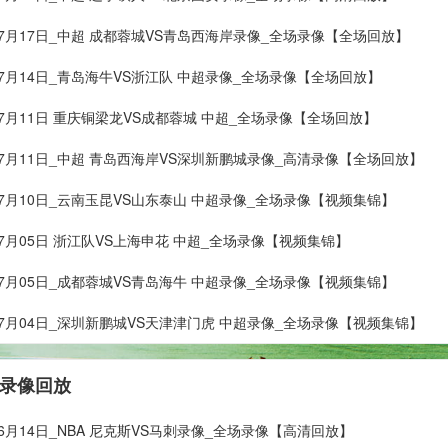
年07月17日_中超 成都蓉城VS青岛西海岸录像_全场录像【全场回放】
年07月14日_青岛海牛VS浙江队 中超录像_全场录像【全场回放】
年07月11日 重庆铜梁龙VS成都蓉城 中超_全场录像【全场回放】
年07月11日_中超 青岛西海岸VS深圳新鹏城录像_高清录像【全场回放】
年07月10日_云南玉昆VS山东泰山 中超录像_全场录像【视频集锦】
年07月05日 浙江队VS上海申花 中超_全场录像【视频集锦】
年07月05日_成都蓉城VS青岛海牛 中超录像_全场录像【视频集锦】
年07月04日_深圳新鹏城VS天津津门虎 中超录像_全场录像【视频集锦】
 录像回放
06月14日_NBA 尼克斯VS马刺录像_全场录像【高清回放】