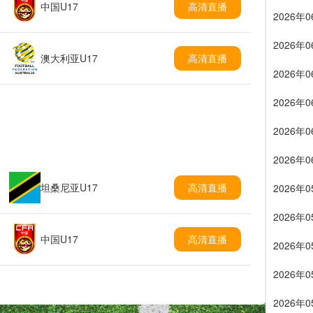
中国U17
高清直播
2026年
2026年
澳大利亚U17
高清直播
2026年
2026年
2026年
2026年
坦桑尼亚U17
高清直播
2026年
2026年
中国U17
高清直播
2026年
2026年
2026年