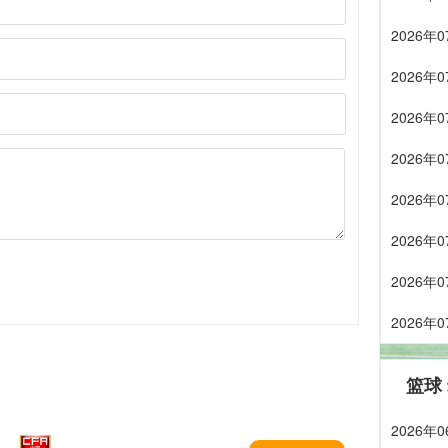
2026
2026
2026
2026
2026
2026
2026
2026
篮球
2026年